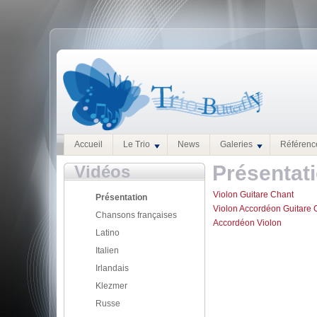
Accueil
Le Trio
News
Galeries
Référenc
Présentat
Vidéos
Violon Guitare Chant
Présentation
Violon Accordéon Guitare 
Chansons françaises
Accordéon Violon
Latino
Italien
Irlandais
Klezmer
Russe