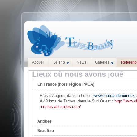
Accueil
Le Trio
News
Galeries
Référenc
Lieux où nous avons joué
En France (hors région PACA)
Près d'Angers, dans la Loire :
www.chateaudenoirieux
A 40 kms de Tarbes, dans le Sud Ouest :
http://www.c
montus.abcsalles.com/
Antibes
Beaulieu