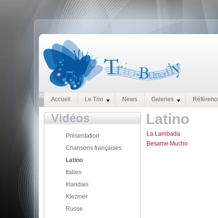
Accueil
Le Trio
News
Galeries
Référenc
Latino
Vidéos
La Lambada
Présentation
Besame Mucho
Chansons françaises
Latino
Italien
Irlandais
Klezmer
Russe