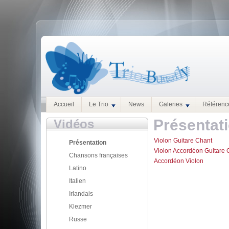
Accueil
Le Trio
News
Galeries
Référenc
Présentat
Vidéos
Violon Guitare Chant
Présentation
Violon Accordéon Guitare 
Chansons françaises
Accordéon Violon
Latino
Italien
Irlandais
Klezmer
Russe