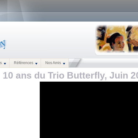
es
Références
Nos Amis
 10 ans du Trio Butterfly, Juin 