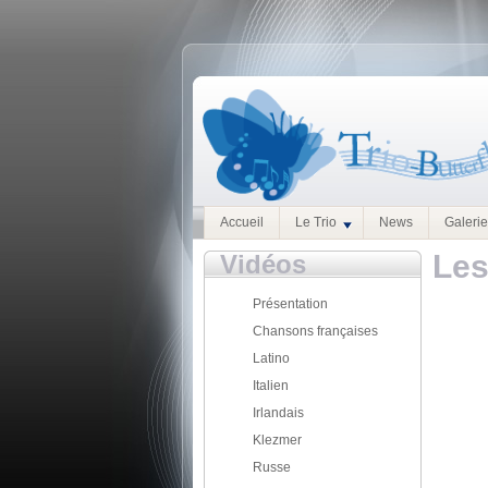
Accueil
Le Trio
News
Galeri
Les
Vidéos
Présentation
Chansons françaises
Latino
Italien
Irlandais
Klezmer
Russe