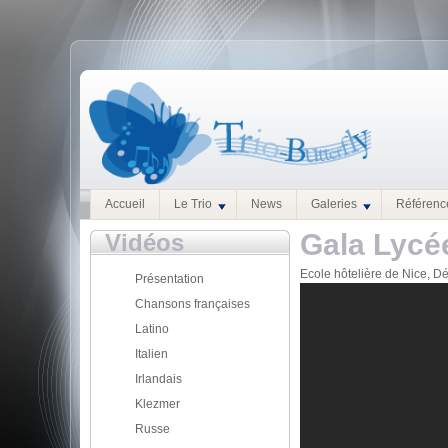
Accueil
Le Trio
News
Galeries
Référenc
Gala Lycé
Vidéos
Ecole hôtelière de Nice, 
Présentation
Chansons françaises
Latino
Italien
Irlandais
Klezmer
Russe