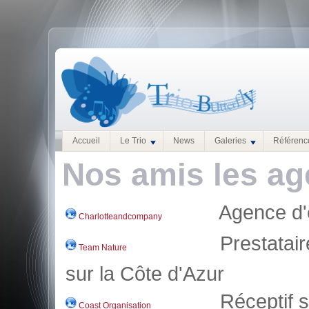
Accueil
Le Trio
News
Galeries
Référenc
Nos amis les ag
Agence d'
Charlotteandcompany
Prestataire
Team Nature
sur la Côte d'Azur
Réceptif s
Coast Organisation