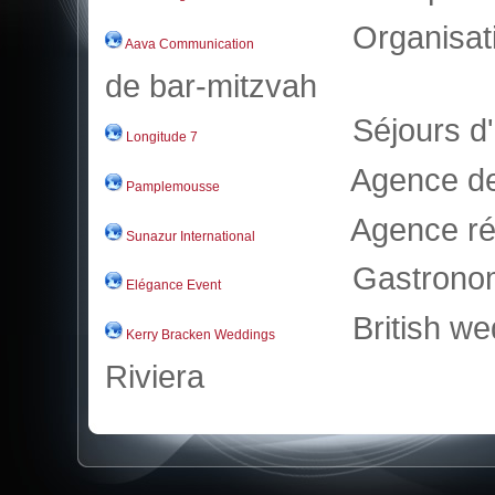
Organisati
Aava Communication
de bar-mitzvah
Séjours d'
Longitude 7
Agence de 
Pamplemousse
Agence réc
Sunazur International
Gastrono
Elégance Event
British we
Kerry Bracken Weddings
Riviera