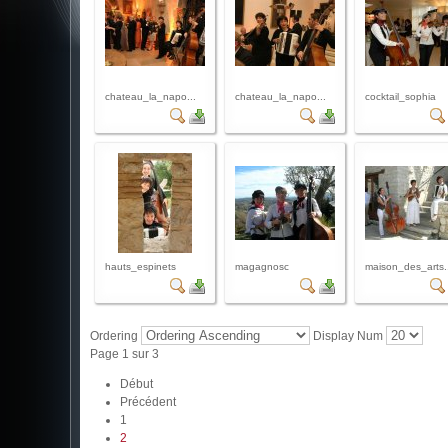
chateau_la_napo...
chateau_la_napo...
cocktail_sophia
hauts_espinets
magagnosc
maison_des_arts.
Ordering
Display Num
Page 1 sur 3
Début
Précédent
1
2