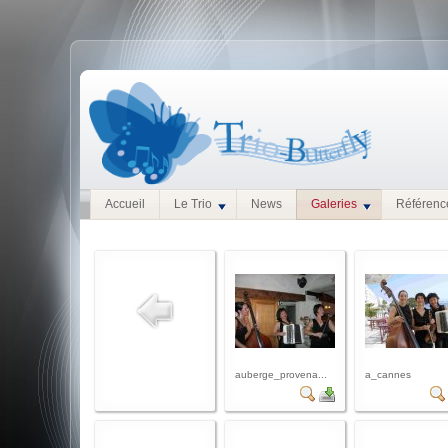
Accueil
Le Trio
News
Galeries
Référenc
auberge_provena...
a_cannes